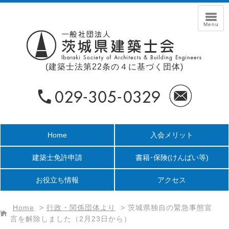
(建築士法第22条の４に基づく団体)
Home
入会メリット
建築士免許申請
書籍･保険
(けんばい等)
お役立ち情報
アクセス
Home
>
行政・関係団体より
>
茨城県独自の緊急事態宣
言を解除しました（2月23日から）