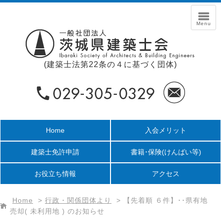
(建築士法第22条の４に基づく団体)
Home
入会メリット
建築士免許申請
書籍･保険
(けんばい等)
お役立ち情報
アクセス
Home
>
行政・関係団体より
>
【先着順 ６件】･･県有地
売却( 未利用地 ) のお知らせ