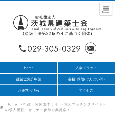
(建築士法第22条の４に基づく団体)
Home
入会メリット
建築士免許申請
書籍･保険
(けんばい等)
お役立ち情報
アクセス
Home
>
行政・関係団体より
>
求人マッチングサイトへ
の求人掲載・セミナー参加企業募集！