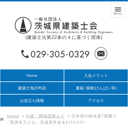
(建築士法第22条の４に基づく団体)
Home
入会メリット
建築士免許申請
書籍･保険
(けんばい等)
お役立ち情報
アクセス
Home
>
行政・関係団体より
>
日本初の純木造7階建て
「髙惣木工ビル」完成見学会＆ｵﾝﾗｲﾝｾﾐﾅｰ