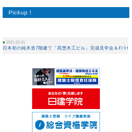
Pickup！
2021.02.01
日本初の純木造7階建て「髙惣木工ビル」完成見学会＆ｵﾝﾗｲﾝｾ