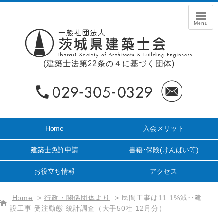
(建築士法第22条の４に基づく団体)
Home
入会メリット
建築士免許申請
書籍･保険
(けんばい等)
お役立ち情報
アクセス
Home
>
行政・関係団体より
>
民間工事は11.1%減‥建
設工事 受注動態 統計調査（大手50社 12月分）