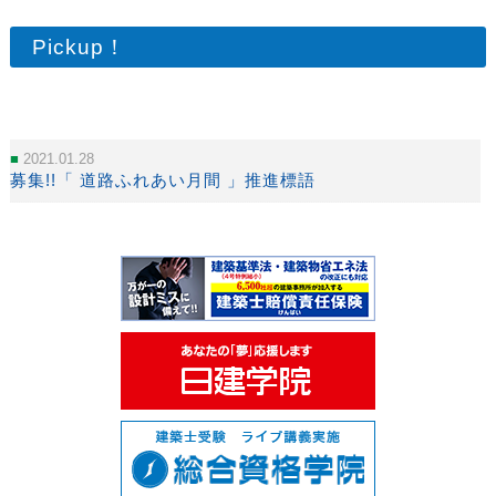
Pickup！
2021.01.28
募集!!「 道路ふれあい月間 」推進標語