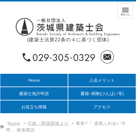
(建築士法第22条の４に基づく団体)
Home
入会メリット
建築士免許申請
書籍･保険
(けんばい等)
お役立ち情報
アクセス
Home
>
行政・関係団体より
>
募集!!「 道路ふれあい月
間 」推進標語