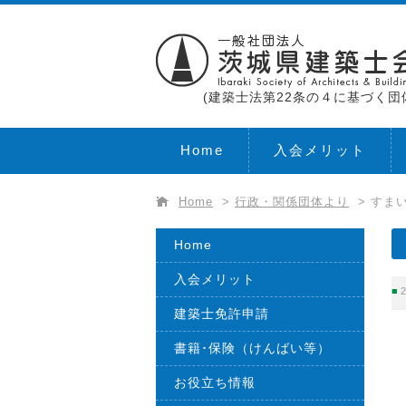
(建築士法第22条の４に基づく団
Home
入会メリット
Home
>
行政・関係団体より
>
すま
Home
入会メリット
2
建築士免許申請
書籍･保険（けんばい等）
お役立ち情報