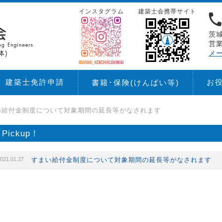
インスタグラム
建築士会携帯サイト
茨城
営業
体)
メ
建築士免許申請
お
書籍･保険
(けんばい等)
い給付金制度について対象期間の延長等がなされます
Pickup！
021.01.27
すまい給付金制度について対象期間の延長等がなされます