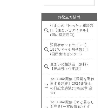
お役立ち情報
住まいの『困った』相談窓
口【住まいるダイヤル】
(国の指定窓口)
消費者ホットライン【
188(いやや) 局番無し】
(国民生活センター)
住まいの相談会（無料）
【茨城県：住宅課】
YouTube配信【環境を重ね
着する建築】2024建築士
の日記念講演(古谷誠章 会
長)
YouTube配信【命と暮らし
を守る｢一室改修｣のすす