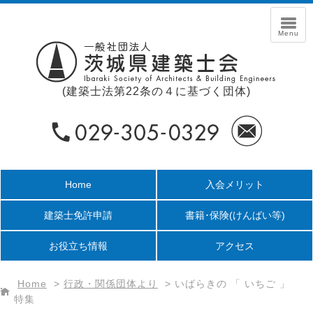
(建築士法第22条の４に基づく団体)
Home
入会メリット
建築士免許申請
書籍･保険
(けんばい等)
お役立ち情報
アクセス
Home
>
行政・関係団体より
>
いばらきの 「 いちご 」
特集