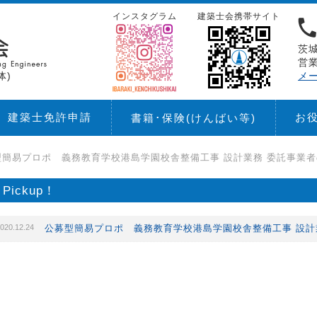
インスタグラム
建築士会携帯サイト
茨城
営業
体)
メ
建築士免許申請
お
書籍･保険
(けんばい等)
型簡易プロポ 義務教育学校港島学園校舎整備工事 設計業務 委託事業
Pickup！
020.12.24
公募型簡易プロポ 義務教育学校港島学園校舎整備工事 設計