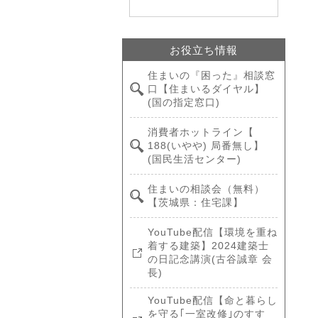
お役立ち情報
住まいの『困った』相談窓
口【住まいるダイヤル】
(国の指定窓口)
消費者ホットライン【
188(いやや) 局番無し】
(国民生活センター)
住まいの相談会（無料）
【茨城県：住宅課】
YouTube配信【環境を重ね
着する建築】2024建築士
の日記念講演(古谷誠章 会
長)
YouTube配信【命と暮らし
を守る｢一室改修｣のすす