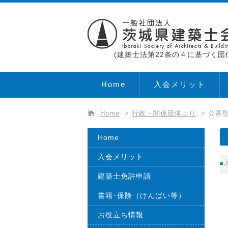
(建築士法第22条の４に基づく団
Home
入会メリット
Home
>
行政・関係団体より
>
公募
Home
入会メリット
2
建築士免許申請
書籍･保険（けんばい等）
お役立ち情報