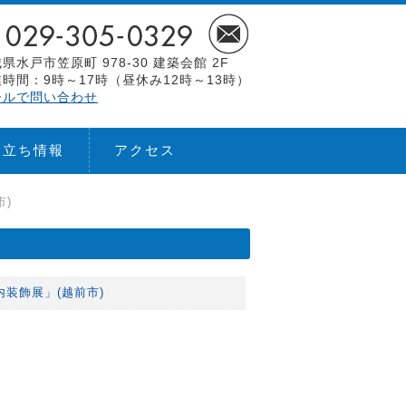
県水戸市笠原町 978-30 建築会館 2F
時間：9時～17時（昼休み12時～13時）
ールで問い合わせ
役立ち情報
アクセス
市)
内装飾展」(越前市)