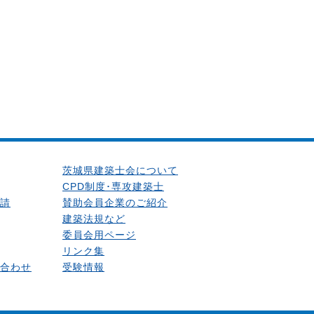
茨城県建築士会について
CPD制度･専攻建築士
請
賛助会員企業のご紹介
建築法規など
委員会用ページ
リンク集
合わせ
受験情報