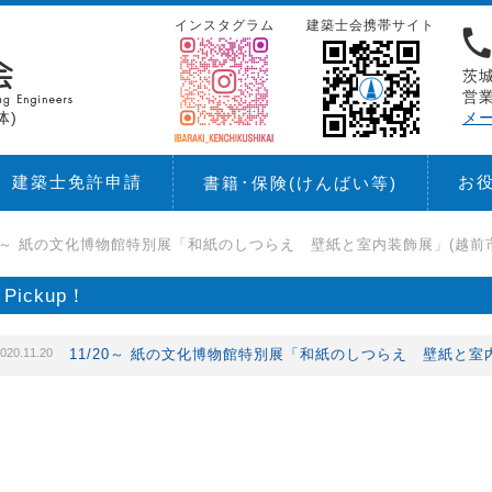
インスタグラム
建築士会携帯サイト
茨城
営業
体)
メ
建築士免許申請
お
書籍･保険
(けんばい等)
20～ 紙の文化博物館特別展「和紙のしつらえ 壁紙と室内装飾展」(越前
Pickup！
020.11.20
11/20～ 紙の文化博物館特別展「和紙のしつらえ 壁紙と室