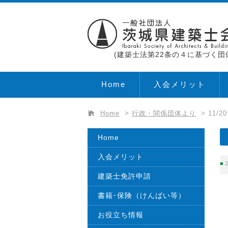
(建築士法第22条の４に基づく団
Home
入会メリット
Home
>
行政・関係団体より
>
11/
Home
入会メリット
2
建築士免許申請
書籍･保険（けんばい等）
お役立ち情報