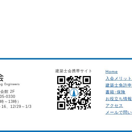
建築士会携帯サイト
Home
入会メリット
建築士免許申
会館 2F
書籍･保険
05-0330
お役立ち情報
時～13時）
アクセス
6、12/29～1/3
メールで問い