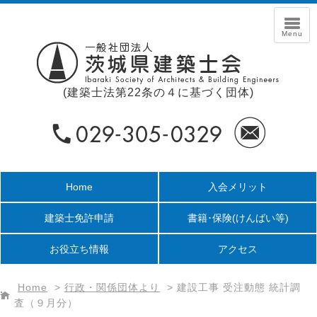
(建築士法第22条の４に基づく団体)
Home
入会メリット
建築士免許申請
書籍･保険
(けんばい等)
お役立ち情報
アクセス
Home
>
行政・関係団体より
>
建設工事 受注動態 統計調
査（９月分）