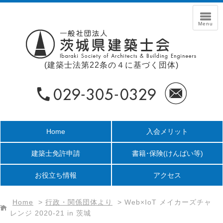
(建築士法第22条の４に基づく団体)
Home
入会メリット
建築士免許申請
書籍･保険
(けんばい等)
お役立ち情報
アクセス
Home
>
行政・関係団体より
>
Web×IoT メイカーズチャ
レンジ 2020-21 in 茨城