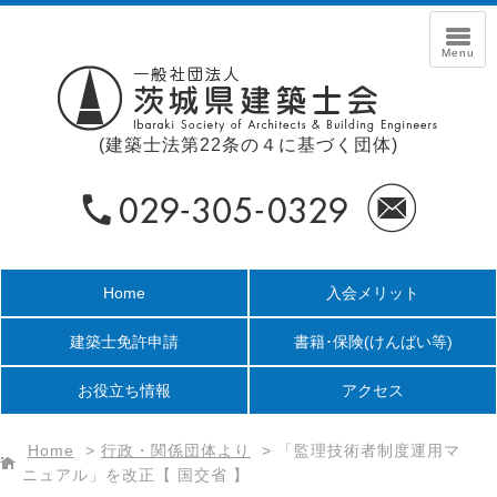
(建築士法第22条の４に基づく団体)
Home
入会メリット
建築士免許申請
書籍･保険
(けんばい等)
お役立ち情報
アクセス
Home
>
行政・関係団体より
>
「監理技術者制度運用マ
ニュアル」を改正【 国交省 】