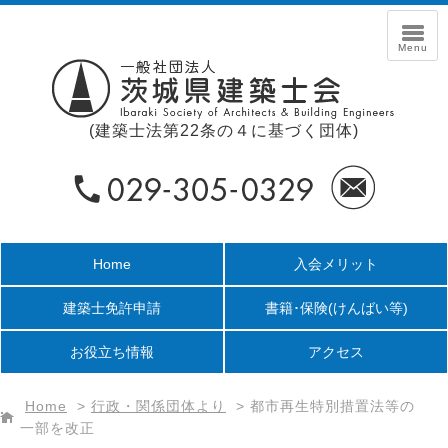
(建築士法第22条の４に基づく団体)
Home
入会メリット
建築士免許申請
書籍･保険
(けんばい等)
お役立ち情報
アクセス
Home
>
行政・関係団体より
>
都市再生特別措置法等の
一部を改正