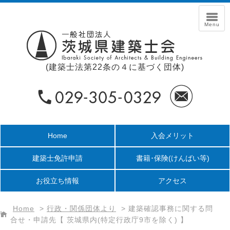
(建築士法第22条の４に基づく団体)
Home
入会メリット
建築士免許申請
書籍･保険
(けんばい等)
お役立ち情報
アクセス
Home
>
行政・関係団体より
>
建築確認事務に関する問
合せ・申請先【 茨城県内(特定行政庁9市を除く) 】