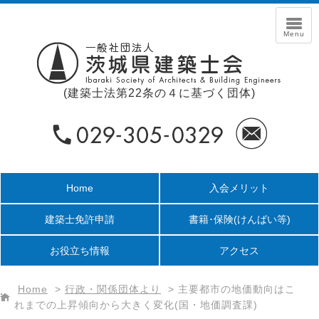
(建築士法第22条の４に基づく団体)
Home
入会メリット
建築士免許申請
書籍･保険
(けんばい等)
お役立ち情報
アクセス
Home
>
行政・関係団体より
>
主要都市の地価動向はこ
れまでの上昇傾向から大きく変化(国・地価調査課)