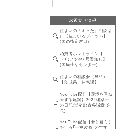
お役立ち情報
住まいの『困った』相談窓
口【住まいるダイヤル】
(国の指定窓口)
消費者ホットライン【
188(いやや) 局番無し】
(国民生活センター)
住まいの相談会（無料）
【茨城県：住宅課】
YouTube配信【環境を重ね
着する建築】2024建築士
の日記念講演(古谷誠章 会
長)
YouTube配信【命と暮らし
を守る｢一室改修｣のすす