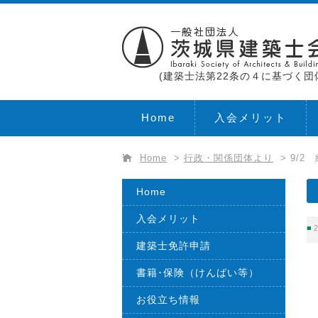
(建築士法第22条の４に基づく団
Home
入会メリット
Home
>
行政・関係団体より
>
9/2
Home
入会メリット
2
建築士免許申請
書籍･保険（けんばい等）
お役立ち情報