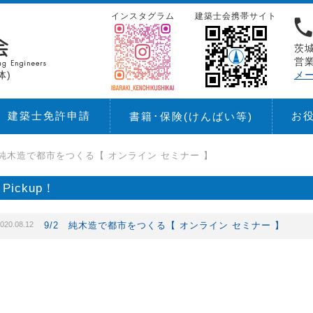
インスタグラム
建築士会携帯サイト
茨城
営業
体)
メ
建築士免許申請
お
書籍･保険
(けんばい等)
 純木造で都市をつくる【 オンライン セミナー 】
Pickup！
020.08.12
9/2 純木造で都市をつくる【 オンライン セミナー 】