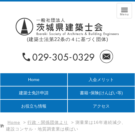
(建築士法第22条の４に基づく団体)
Home
入会メリット
建築士免許申請
書籍･保険
(けんばい等)
お役立ち情報
アクセス
Home
>
行政・関係団体より
>
測量業は16年連続減少、
建設コンサル・地質調査業は横ばい