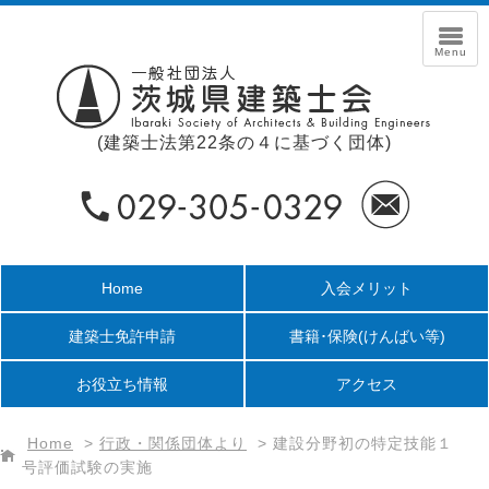
(建築士法第22条の４に基づく団体)
Home
入会メリット
建築士免許申請
書籍･保険
(けんばい等)
お役立ち情報
アクセス
Home
>
行政・関係団体より
>
建設分野初の特定技能１
号評価試験の実施