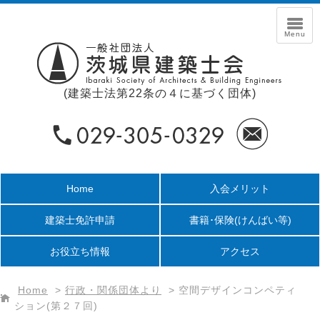
(建築士法第22条の４に基づく団体)
Home
入会メリット
建築士免許申請
書籍･保険
(けんばい等)
お役立ち情報
アクセス
Home
>
行政・関係団体より
>
空間デザインコンペティ
ション(第２７回)