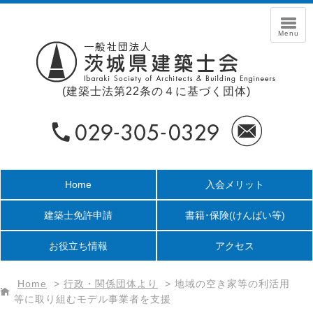
(建築士法第22条の４に基づく団体)
Home
入会メリット
建築士免許申請
書籍･保険
(けんばい等)
お役立ち情報
アクセス
Home
>
行政・関係団体より
>
地域の空き家等の利活用
等に取り組むモデル事業者を支援