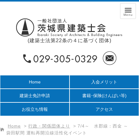
(建築士法第22条の４に基づく団体)
Home
入会メリット
建築士免許申請
書籍･保険
(けんばい等)
お役立ち情報
アクセス
Home
>
行政・関係団体より
>
7/4～ 水郡線：西金 ～
袋田駅間 運転再開沿線活性化イベント