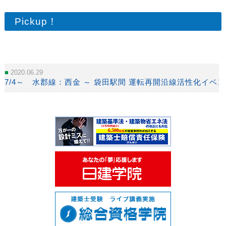
Pickup！
2020.06.29
7/4～ 水郡線：西金 ～ 袋田駅間 運転再開沿線活性化イベ