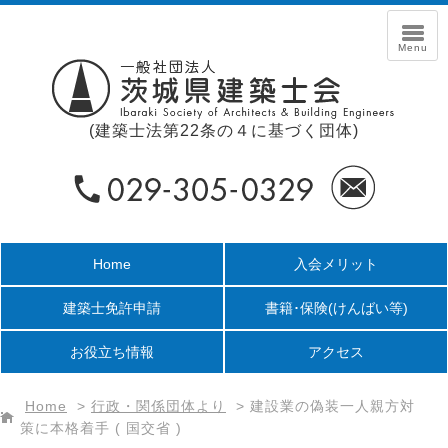
(建築士法第22条の４に基づく団体)
Home
入会メリット
建築士免許申請
書籍･保険
(けんばい等)
お役立ち情報
アクセス
Home
>
行政・関係団体より
>
建設業の偽装一人親方対
策に本格着手 ( 国交省 )