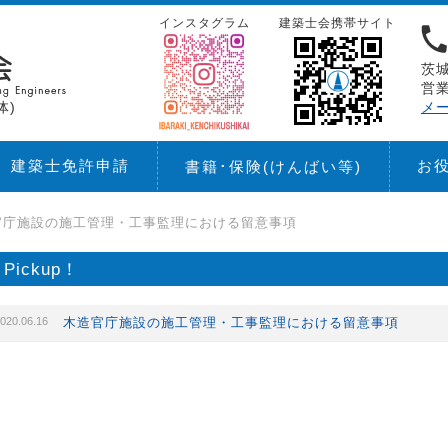
インスタグラム
建築士会携帯サイト
茨城
営業
体)
メ
建築士免許申請
お
書籍･保険
(けんばい等)
官庁施設の施工管理・工事監理における留意事項
Pickup！
020.06.16
木造官庁施設の施工管理・工事監理における留意事項