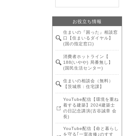
お役立ち情報
住まいの『困った』相談窓
口【住まいるダイヤル】
(国の指定窓口)
消費者ホットライン【
188(いやや) 局番無し】
(国民生活センター)
住まいの相談会（無料）
【茨城県：住宅課】
YouTube配信【環境を重ね
着する建築】2024建築士
の日記念講演(古谷誠章 会
長)
YouTube配信【命と暮らし
を守る｢一室改修｣のすす