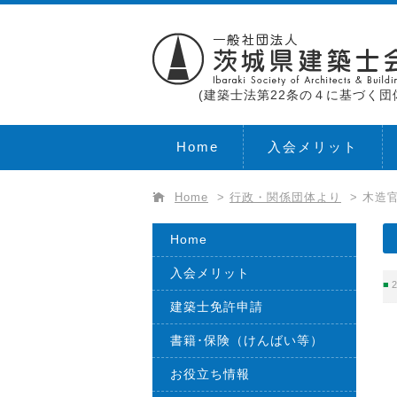
(建築士法第22条の４に基づく団
Home
入会メリット
Home
>
行政・関係団体より
>
木造
Home
入会メリット
2
建築士免許申請
書籍･保険（けんばい等）
お役立ち情報