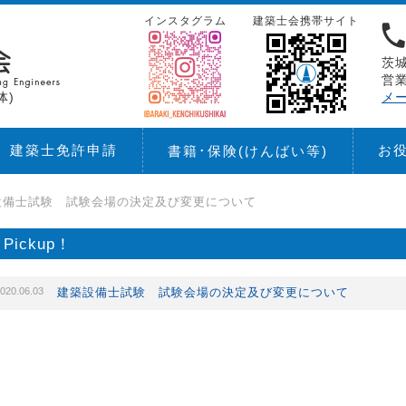
インスタグラム
建築士会携帯サイト
茨城
営業
体)
メ
建築士免許申請
お
書籍･保険
(けんばい等)
設備士試験 試験会場の決定及び変更について
Pickup！
020.06.03
建築設備士試験 試験会場の決定及び変更について