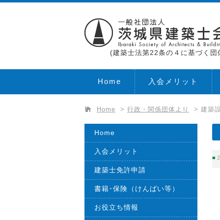
(建築士法第22条の４に基づく団
Home
入会メリット
Home
>
行政・関係団体より
>
建築
Home
入会メリット
2
建築士免許申請
書籍･保険（けんばい等）
お役立ち情報