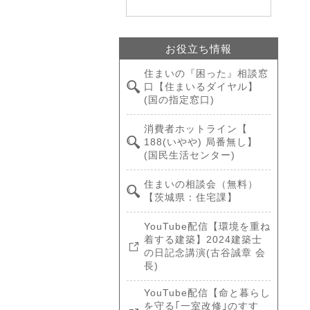
お役立ち情報
住まいの『困った』相談窓
口【住まいるダイヤル】
(国の指定窓口)
消費者ホットライン【
188(いやや) 局番無し】
(国民生活センター)
住まいの相談会（無料）
【茨城県：住宅課】
YouTube配信【環境を重ね
着する建築】2024建築士
の日記念講演(古谷誠章 会
長)
YouTube配信【命と暮らし
を守る｢一室改修｣のすす