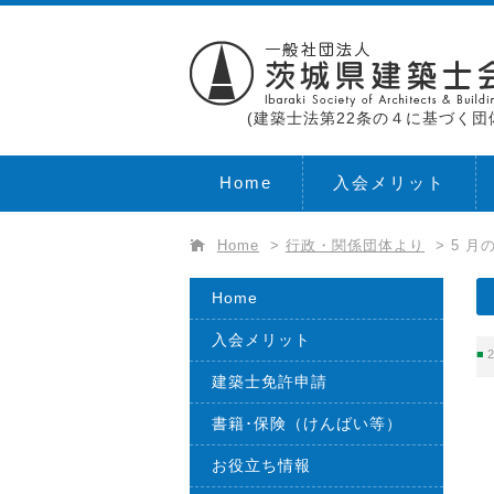
(建築士法第22条の４に基づく団
Home
入会メリット
Home
>
行政・関係団体より
>
5 
Home
入会メリット
2
建築士免許申請
書籍･保険（けんばい等）
お役立ち情報