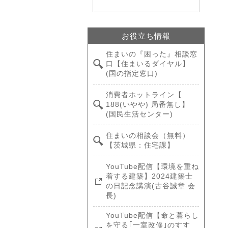
お役立ち情報
住まいの『困った』相談窓
口【住まいるダイヤル】
(国の指定窓口)
消費者ホットライン【
188(いやや) 局番無し】
(国民生活センター)
住まいの相談会（無料）
【茨城県：住宅課】
YouTube配信【環境を重ね
着する建築】2024建築士
の日記念講演(古谷誠章 会
長)
YouTube配信【命と暮らし
を守る｢一室改修｣のすす