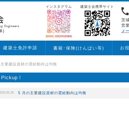
インスタグラム
建築士会携帯サイト
茨城
営業
体)
メ
建築士免許申請
お
書籍･保険
(けんばい等)
月の主要建設資材の需給動向は均衡
Pickup！
020.05.26
5 月の主要建設資材の需給動向は均衡