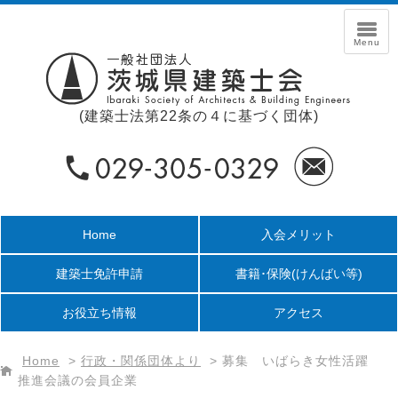
(建築士法第22条の４に基づく団体)
Home
入会メリット
建築士免許申請
書籍･保険
(けんばい等)
お役立ち情報
アクセス
Home
>
行政・関係団体より
>
募集 いばらき女性活躍
推進会議の会員企業