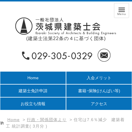
(建築士法第22条の４に基づく団体)
Home
入会メリット
建築士免許申請
書籍･保険
(けんばい等)
お役立ち情報
アクセス
Home
>
行政・関係団体より
>
住宅は7.6％減少 建築着
工 統計調査( 3月分 )