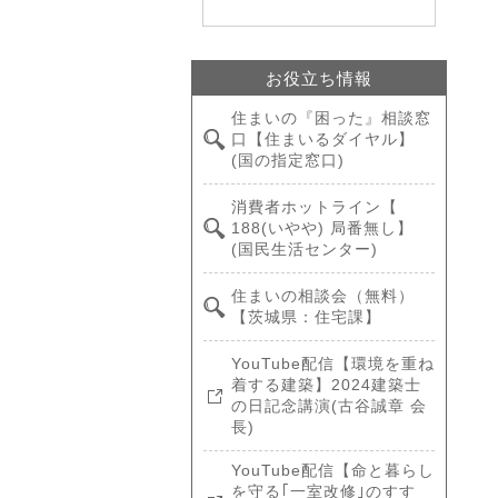
お役立ち情報
住まいの『困った』相談窓
口【住まいるダイヤル】
(国の指定窓口)
消費者ホットライン【
188(いやや) 局番無し】
(国民生活センター)
住まいの相談会（無料）
【茨城県：住宅課】
YouTube配信【環境を重ね
着する建築】2024建築士
の日記念講演(古谷誠章 会
長)
YouTube配信【命と暮らし
を守る｢一室改修｣のすす