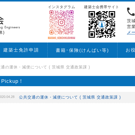
インスタグラム
建築士会携帯サイト
茨城
営業
体)
メ
建築士免許申請
お
書籍･保険
(けんばい等)
通の運休・減便について ( 茨城県 交通政策課 )
Pickup！
020.04.28
公共交通の運休・減便について ( 茨城県 交通政策課 )