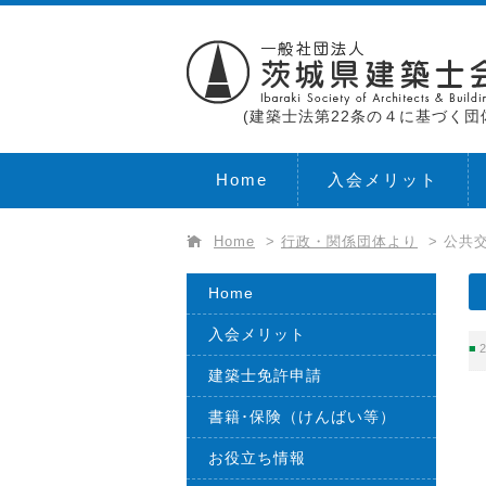
(建築士法第22条の４に基づく団
Home
入会メリット
Home
>
行政・関係団体より
>
公共交
Home
入会メリット
2
建築士免許申請
書籍･保険（けんばい等）
お役立ち情報