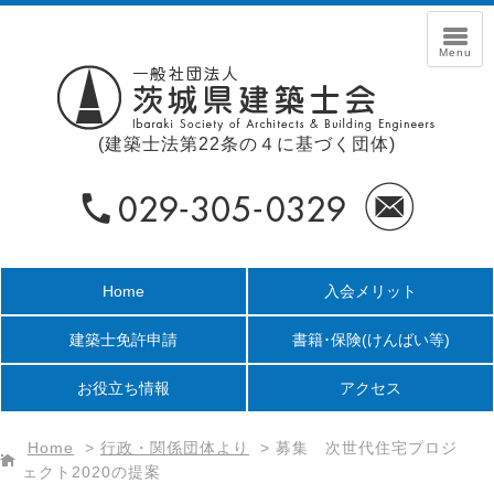
(建築士法第22条の４に基づく団体)
Home
入会メリット
建築士免許申請
書籍･保険
(けんばい等)
お役立ち情報
アクセス
Home
>
行政・関係団体より
>
募集 次世代住宅プロジ
ェクト2020の提案