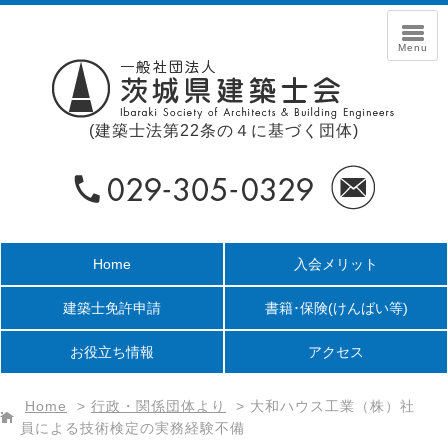
(建築士法第22条の４に基づく団体)
Home
入会メリット
建築士免許申請
書籍･保険
(けんばい等)
お役立ち情報
アクセス
Home
>
行政・関係団体より
>
大和ハウス工業（株）社
員による技術検定の実務経験不備