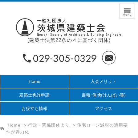
(建築士法第22条の４に基づく団体)
Home
入会メリット
建築士免許申請
書籍･保険
(けんばい等)
お役立ち情報
アクセス
Home
>
行政・関係団体より
>
住宅ローン減税の適用要
件が弾力化