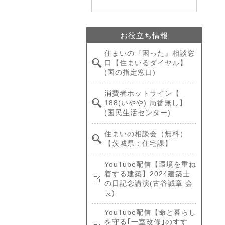
お役立ち情報
住まいの『困った』相談窓
口【住まいるダイヤル】
(国の指定窓口)
消費者ホットライン【
188(いやや) 局番無し】
(国民生活センター)
住まいの相談会（無料）
【茨城県：住宅課】
YouTube配信【環境を重ね
着する建築】2024建築士
の日記念講演(古谷誠章 会
長)
YouTube配信【命と暮らし
を守る｢一室改修｣のすす