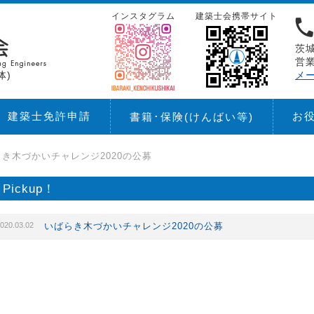
インスタグラム
建築士会携帯サイト
茨城
営業
体)
メ
建築士免許申請
お
書籍･保険
(けんばい等)
き木づかいチャレンジ2020の公募
Pickup！
020.03.02
いばらき木づかいチャレンジ2020の公募