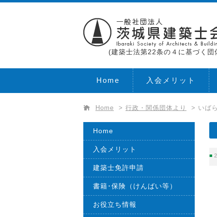
(建築士法第22条の４に基づく団
Home
入会メリット
Home
>
行政・関係団体より
>
いばら
Home
入会メリット
2
建築士免許申請
書籍･保険（けんばい等）
お役立ち情報