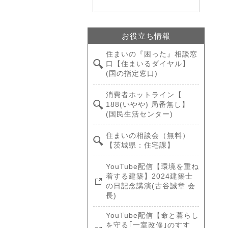
お役立ち情報
住まいの『困った』相談窓
口【住まいるダイヤル】
(国の指定窓口)
消費者ホットライン【
188(いやや) 局番無し】
(国民生活センター)
住まいの相談会（無料）
【茨城県：住宅課】
YouTube配信【環境を重ね
着する建築】2024建築士
の日記念講演(古谷誠章 会
長)
YouTube配信【命と暮らし
を守る｢一室改修｣のすす