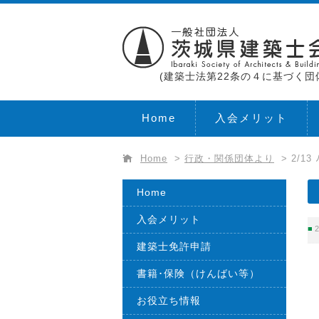
(建築士法第22条の４に基づく団
Home
入会メリット
Home
>
行政・関係団体より
>
2/1
Home
入会メリット
2
建築士免許申請
書籍･保険（けんばい等）
お役立ち情報