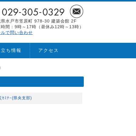
県水戸市笠原町 978-30 建築会館 2F
時間：9時～17時（昼休み12時～13時）
ールで問い合わせ
役立ち情報
アクセス
)
ｾﾐﾅｰ(県央支部)