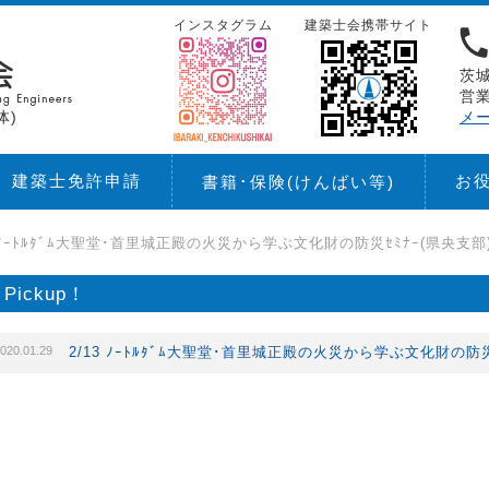
インスタグラム
建築士会携帯サイト
茨城
営業
体)
メ
建築士免許申請
お
書籍･保険
(けんばい等)
3 ﾉｰﾄﾙﾀﾞﾑ大聖堂･首里城正殿の火災から学ぶ文化財の防災ｾﾐﾅｰ(県央支部
Pickup！
020.01.29
2/13 ﾉｰﾄﾙﾀﾞﾑ大聖堂･首里城正殿の火災から学ぶ文化財の防災