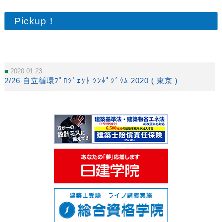
Pickup！
2020.01.23
2/26 ⾃⽴循環ﾌﾟﾛｼﾞｪｸﾄ ｼﾝﾎﾟｼﾞｳﾑ 2020 ( 東京 )