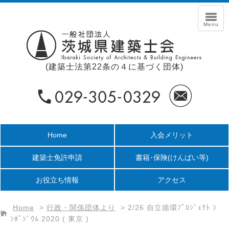
(建築士法第22条の４に基づく団体)
Home
入会メリット
建築士免許申請
書籍･保険
(けんばい等)
お役立ち情報
アクセス
Home
>
行政・関係団体より
>
2/26 ⾃⽴循環ﾌﾟﾛｼﾞｪｸﾄ ｼ
ﾝﾎﾟｼﾞｳﾑ 2020 ( 東京 )