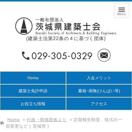
(建築士法第22条の４に基づく団体)
Home
入会メリット
建築士免許申請
書籍･保険
(けんばい等)
お役立ち情報
アクセス
Home
>
行政・関係団体より
>
定期報告制度、様式の一
部変更など ( 茨城県 )