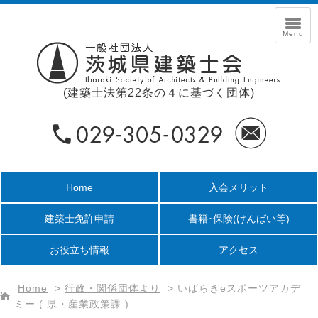
(建築士法第22条の４に基づく団体)
Home
入会メリット
建築士免許申請
書籍･保険
(けんばい等)
お役立ち情報
アクセス
Home
>
行政・関係団体より
>
いばらきeスポーツアカデ
ミー ( 県・産業政策課 )