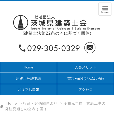
(建築士法第22条の４に基づく団体)
Home
入会メリット
建築士免許申請
書籍･保険
(けんばい等)
お役立ち情報
アクセス
Home
>
行政・関係団体より
>
令和元年度 営繕工事の
発注見通しの公表 ( 国 )