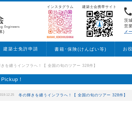
インスタグラム
建築士会携帯サイト
茨城
営業
体)
メ
建築士免許申請
お
書籍･保険
(けんばい等)
きを纏うインフラへ！【 全国の旬のツアー 328件】
Pickup！
019.12.25
冬の輝きを纏うインフラへ！【 全国の旬のツアー 328件】