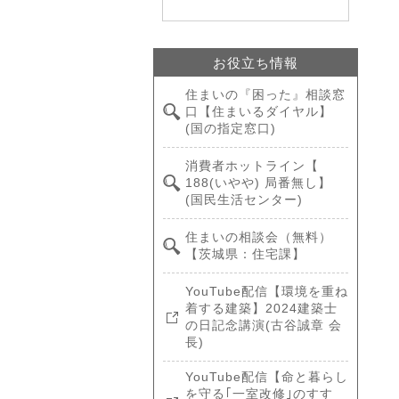
お役立ち情報
住まいの『困った』相談窓
口【住まいるダイヤル】
(国の指定窓口)
消費者ホットライン【
188(いやや) 局番無し】
(国民生活センター)
住まいの相談会（無料）
【茨城県：住宅課】
YouTube配信【環境を重ね
着する建築】2024建築士
の日記念講演(古谷誠章 会
長)
YouTube配信【命と暮らし
を守る｢一室改修｣のすす