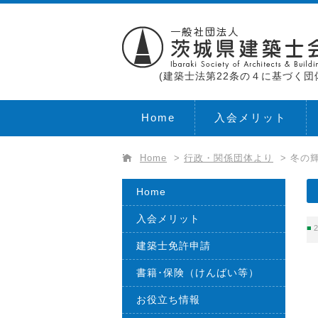
(建築士法第22条の４に基づく団
Home
入会メリット
Home
>
行政・関係団体より
>
冬の輝
Home
入会メリット
2
建築士免許申請
書籍･保険（けんばい等）
お役立ち情報