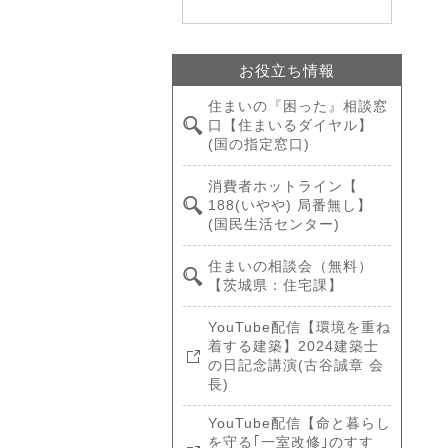
お役立ち情報
住まいの『困った』相談窓
口【住まいるダイヤル】
(国の指定窓口)
消費者ホットライン【
188(いやや) 局番無し】
(国民生活センター)
住まいの相談会（無料）
【茨城県：住宅課】
YouTube配信【環境を重ね
着する建築】2024建築士
の日記念講演(古谷誠章 会
長)
YouTube配信【命と暮らし
を守る｢一室改修｣のすす