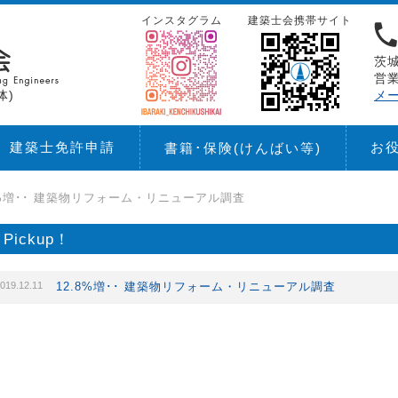
インスタグラム
建築士会携帯サイト
茨城
営業
体)
メ
建築士免許申請
お
書籍･保険
(けんばい等)
8%増･･ 建築物リフォーム・リニューアル調査
Pickup！
019.12.11
12.8%増･･ 建築物リフォーム・リニューアル調査