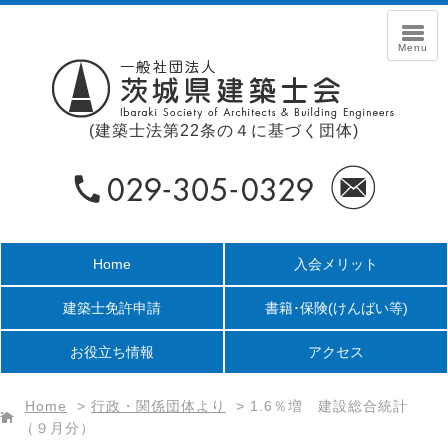
(建築士法第22条の４に基づく団体)
Home
入会メリット
建築士免許申請
書籍･保険
(けんばい等)
お役立ち情報
アクセス
Home
>
行政・関係団体より
>
1.6％増 建設総合統計
（９月分）