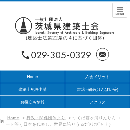
(建築士法第22条の４に基づく団体)
Home
入会メリット
建築士免許申請
書籍･保険
(けんばい等)
お役立ち情報
アクセス
Home
>
行政・関係団体より
>
つくば霞ヶ浦りんりんロ
ード等 { 日本を代表し、世界に誇りうるｻｲｸﾘﾝｸﾞﾙｰﾄ }