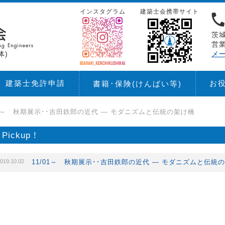
インスタグラム
建築士会携帯サイト
茨城
営業
体)
メ
建築士免許申請
お
書籍･保険
(けんばい等)
01～ 秋期展示･･吉田鉄郎の近代 ― モダニズムと伝統の架け橋
Pickup！
019.10.02
11/01～ 秋期展示･･吉田鉄郎の近代 ― モダニズムと伝統