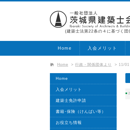
(建築士法第22条の４に基づく団
Home
入会メリット
Home
>
行政・関係団体より
>
11/
Home
入会メリット
2
建築士免許申請
書籍･保険（けんばい等）
お役立ち情報