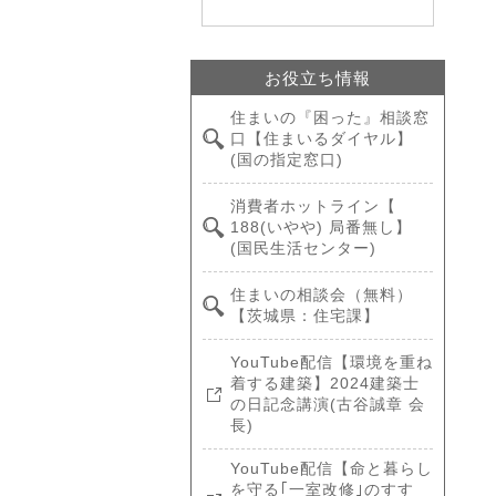
お役立ち情報
住まいの『困った』相談窓
口【住まいるダイヤル】
(国の指定窓口)
消費者ホットライン【
188(いやや) 局番無し】
(国民生活センター)
住まいの相談会（無料）
【茨城県：住宅課】
YouTube配信【環境を重ね
着する建築】2024建築士
の日記念講演(古谷誠章 会
長)
YouTube配信【命と暮らし
を守る｢一室改修｣のすす