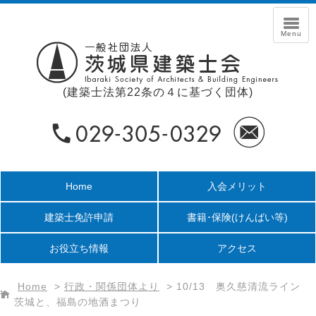
(建築士法第22条の４に基づく団体)
Home
入会メリット
建築士免許申請
書籍･保険
(けんばい等)
お役立ち情報
アクセス
Home
>
行政・関係団体より
>
10/13 奥久慈清流ライン
茨城と、福島の地酒まつり