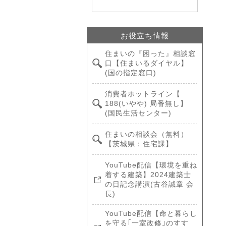
お役立ち情報
住まいの『困った』相談窓
口【住まいるダイヤル】
(国の指定窓口)
消費者ホットライン【
188(いやや) 局番無し】
(国民生活センター)
住まいの相談会（無料）
【茨城県：住宅課】
YouTube配信【環境を重ね
着する建築】2024建築士
の日記念講演(古谷誠章 会
長)
YouTube配信【命と暮らし
を守る｢一室改修｣のすす