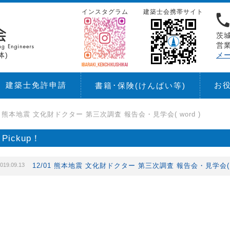
インスタグラム
建築士会携帯サイト
茨城
営業
体)
メ
建築士免許申請
お
書籍･保険
(けんばい等)
01 熊本地震 文化財ドクター 第三次調査 報告会・見学会( word )
Pickup！
019.09.13
12/01 熊本地震 文化財ドクター 第三次調査 報告会・見学会( w