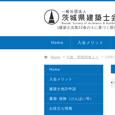
(建築士法第22条の４に基づく団
Home
入会メリット
Home
>
行政・関係団体より
>
12/
Home
入会メリット
2
建築士免許申請
書籍･保険（けんばい等）
お役立ち情報