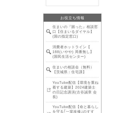
お役立ち情報
住まいの『困った』相談窓
口【住まいるダイヤル】
(国の指定窓口)
消費者ホットライン【
188(いやや) 局番無し】
(国民生活センター)
住まいの相談会（無料）
【茨城県：住宅課】
YouTube配信【環境を重ね
着する建築】2024建築士
の日記念講演(古谷誠章 会
長)
YouTube配信【命と暮らし
を守る｢一室改修｣のすす