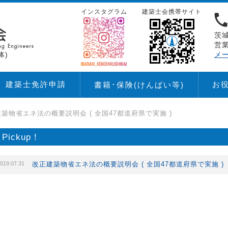
インスタグラム
建築士会携帯サイト
茨城
営業
体)
メ
建築士免許申請
お
書籍･保険
(けんばい等)
築物省エネ法の概要説明会 ( 全国47都道府県で実施 )
Pickup！
019.07.31
改正建築物省エネ法の概要説明会 ( 全国47都道府県で実施 )