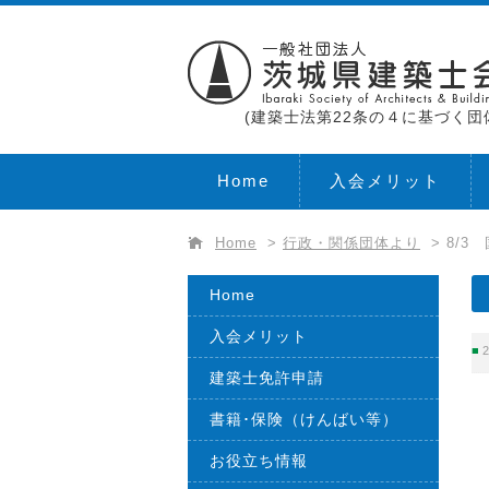
(建築士法第22条の４に基づく団
Home
入会メリット
Home
>
行政・関係団体より
>
8/3
Home
入会メリット
2
建築士免許申請
書籍･保険（けんばい等）
お役立ち情報