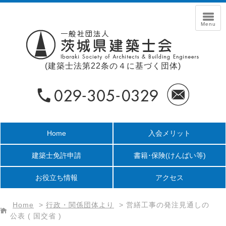
(建築士法第22条の４に基づく団体)
Home
入会メリット
建築士免許申請
書籍･保険
(けんばい等)
お役立ち情報
アクセス
Home
>
行政・関係団体より
>
営繕工事の発注見通しの
公表 ( 国交省 )