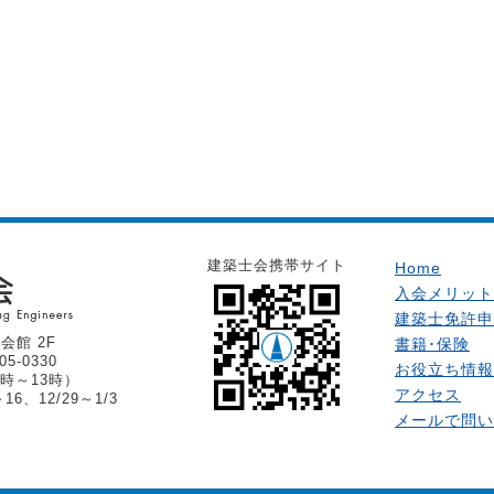
建築士会携帯サイト
Home
入会メリット
建築士免許申
会館 2F
書籍･保険
05-0330
お役立ち情報
時～13時）
アクセス
6、12/29～1/3
メールで問い