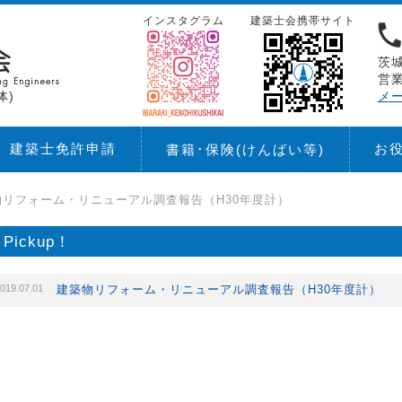
インスタグラム
建築士会携帯サイト
茨城
営業
体)
メ
建築士免許申請
お
書籍･保険
(けんばい等)
物リフォーム・リニューアル調査報告（H30年度計）
Pickup！
019.07.01
建築物リフォーム・リニューアル調査報告（H30年度計）