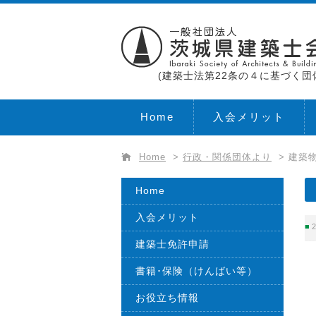
(建築士法第22条の４に基づく団
Home
入会メリット
Home
>
行政・関係団体より
>
建築
Home
入会メリット
2
建築士免許申請
書籍･保険（けんばい等）
お役立ち情報