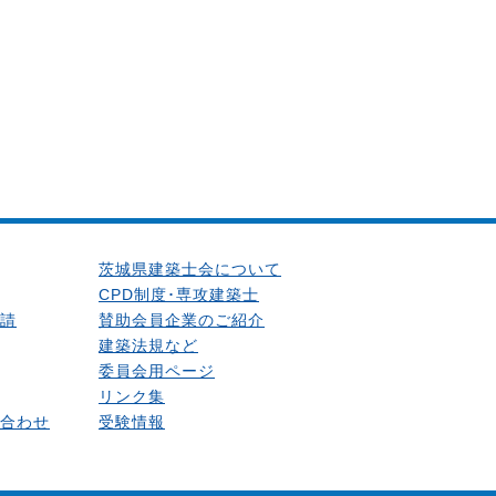
茨城県建築士会について
CPD制度･専攻建築士
請
賛助会員企業のご紹介
建築法規など
委員会用ページ
リンク集
合わせ
受験情報