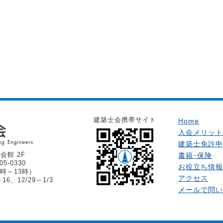
建築士会携帯サイト
Home
入会メリット
建築士免許申
会館 2F
書籍･保険
05-0330
お役立ち情報
時～13時）
アクセス
6、12/29～1/3
メールで問い