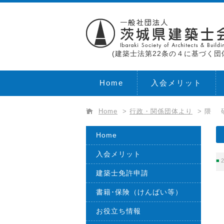
(建築士法第22条の４に基づく団
Home
入会メリット
Home
>
行政・関係団体より
>
隈 研
Home
入会メリット
2
建築士免許申請
書籍･保険（けんばい等）
お役立ち情報