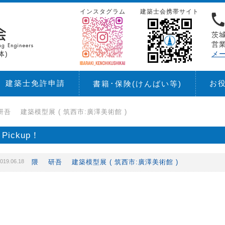
インスタグラム
建築士会携帯サイト
茨城
営業
体)
メ
建築士免許申請
お
書籍･保険
(けんばい等)
吾 建築模型展 ( 筑西市:廣澤美術館 )
Pickup！
019.06.18
隈 研吾 建築模型展 ( 筑西市:廣澤美術館 )