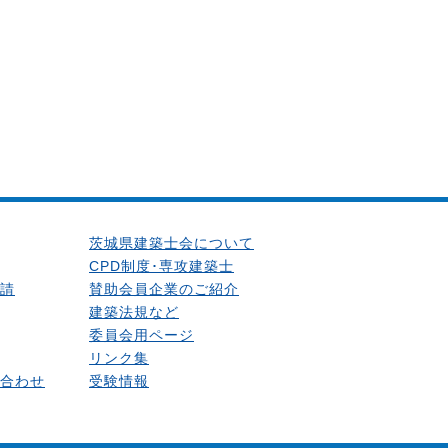
茨城県建築士会について
CPD制度･専攻建築士
請
賛助会員企業のご紹介
建築法規など
委員会用ページ
リンク集
合わせ
受験情報